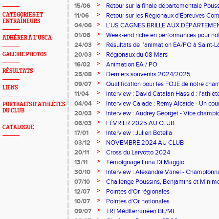
>
15/06
Retour sur la finale départementale Pous
>
CATÉGORIES ET
11/06
Retour sur les Régionaux d'Épreuves Co
ENTRAÎNEURS
Ferrand qui se sont déroulés les 6 et 7 juin
>
04/06
L’US CAGNES BRILLE AUX DÉPARTEME
>
01/06
Week-end riche en performances pour notr
ADHÉRER À L'USCA
>
24/03
Résultats de l’animation EA/PO à Saint-L
21/03
>
20/03
Régionaux du 08 Mars
GALERIE PHOTOS
>
16/02
Animation EA / PO
RÉSULTATS
>
25/08
Derniers souvenirs 2024/2025
>
09/07
Qualification pour les FOJE de notre cha
LIENS
Luna Di Maggio
>
11/04
Interview : David Catalan Hassid : l'athlè
club
>
04/04
Interview Calade : Remy Alcaide - Un coure
PORTRAITS D'ATHLÈTES
DU CLUB
>
20/03
Interview : Audrey Georget - Vice champi
>
06/03
FÉVRIER 2025 AU CLUB
CATALOGUE
>
17/01
Interview : Julien Botella
>
03/12
NOVEMBRE 2024 AU CLUB
>
20/11
Cross du Larvotto 2024
>
13/11
Témoignage Luna Di Maggio
>
30/10
Interview : Alexandre Vanel - Champion
Amiens
>
07/10
Challenge Poussins, Benjamins et Mini
>
12/07
Pointes d'Or régionales
>
10/07
Pointes d'Or nationales
>
09/07
TRI Méditerranéen BE/MI