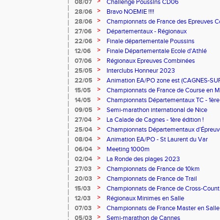
>
08/07
Challenge Poussins CD06
>
28/06
Bravo NOEMIE !!!!
>
28/06
Championnats de France des Epreuves 
>
27/06
Départementaux - Régionaux
>
22/06
Finale départementale Poussins
>
12/06
Finale Départementale Ecole d'Athlé
>
07/06
Régionaux Epreuves Combinées
>
25/05
Interclubs Honneur 2023
>
22/05
Animation EA/PO zone est (CAGNES-SU
>
15/05
Championnats de France de Course en 
>
14/05
Championnats Départementaux TC - 1ère
>
09/05
Semi-marathon international de Nice
>
27/04
La Calade de Cagnes - 1ère édition !
>
25/04
Championnats Départementaux d’Épreuv
>
08/04
Animation EA/PO - St Laurent du Var
>
06/04
Meeting 1000m
>
02/04
La Ronde des plages 2023
>
27/03
Championnats de France de 10km
>
20/03
Championnats de France de Trail
>
15/03
Championnats de France de Cross-Count
>
12/03
Régionaux Minimes en Salle
>
07/03
Championnats de France Master en Salle
>
05/03
Semi-marathon de Cannes