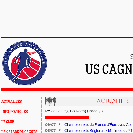
US CAGN
ACTUALITÉS
ACTUALITÉS
125 actualité(s) trouvée(s) | Page 1/3
INFO PRATIQUES
LE CLUB
>
09/07
Championnats de France d'Épreuves Co
>
03/07
Championnats Régionaux Minimes du 21.
LA CALADE DE CAGNES