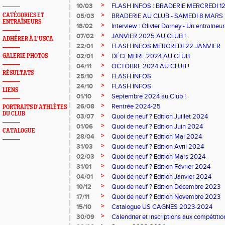
>
10/03
FLASH INFOS : BRADERIE MERCREDI 1
>
CATÉGORIES ET
05/03
BRADERIE AU CLUB - SAMEDI 8 MARS
ENTRAÎNEURS
>
18/02
Interview : Olivier Darney - Un entraineu
>
07/02
JANVIER 2025 AU CLUB !
ADHÉRER À L'USCA
>
22/01
FLASH INFOS MERCREDI 22 JANVIER
>
02/01
DÉCEMBRE 2024 AU CLUB
GALERIE PHOTOS
>
04/11
OCTOBRE 2024 AU CLUB !
RÉSULTATS
>
25/10
FLASH INFOS
>
24/10
FLASH INFOS
LIENS
>
01/10
Septembre 2024 au Club !
>
26/08
Rentrée 2024-25
PORTRAITS D'ATHLÈTES
DU CLUB
>
03/07
Quoi de neuf ? Edition Juillet 2024
>
01/06
Quoi de neuf ? Edition Juin 2024
CATALOGUE
>
28/04
Quoi de neuf ? Edition Mai 2024
>
31/03
Quoi de neuf ? Edition Avril 2024
>
02/03
Quoi de neuf ? Edition Mars 2024
>
31/01
Quoi de neuf ? Edition Février 2024
>
04/01
Quoi de neuf ? Edition Janvier 2024
>
10/12
Quoi de neuf ? Edition Décembre 2023
>
17/11
Quoi de neuf ? Edition Novembre 2023
>
15/10
Catalogue US CAGNES 2023-2024
>
30/09
Calendrier et inscriptions aux compétitio