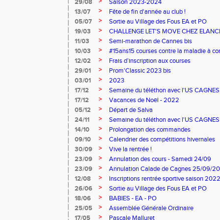
>
29/08
Saison 2023-2024
>
13/07
Fête de fin d'année au club !
>
05/07
Sortie au Village des Fous EA et PO
>
19/03
CHALLENGE LET'S MOVE CHEZ ELANC
>
11/03
Semi-marathon de Cannes bis
>
10/03
#15ans15 courses contre la maladie à co
>
12/02
Frais d’inscription aux courses
>
29/01
Prom'Classic 2023 bis
>
03/01
2023
>
17/12
Semaine du téléthon avec l'US CAGNES
>
17/12
Vacances de Noël - 2022
>
05/12
Départ de Salva
>
24/11
Semaine du téléthon avec l'US CAGNES
>
14/10
Prolongation des commandes
>
09/10
Calendrier des compétitions hivernales
>
30/09
Vive la rentrée !
>
23/09
Annulation des cours - Samedi 24/09
>
23/09
Annulation Calade de Cagnes 25/09/2
>
12/08
Inscriptions rentrée sportive saison 20
>
26/06
Sortie au Village des Fous EA et PO
>
18/06
BABIES - EA - PO
>
25/05
Assemblée Générale Ordinaire
>
17/05
Pascale Malluret