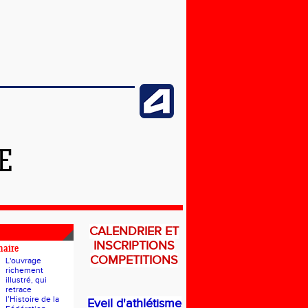
E
CALENDRIER ET
INSCRIPTIONS
naire
COMPETITIONS
L'ouvrage
richement
illustré, qui
retrace
l’Histoire de la
Eveil d'athlétisme