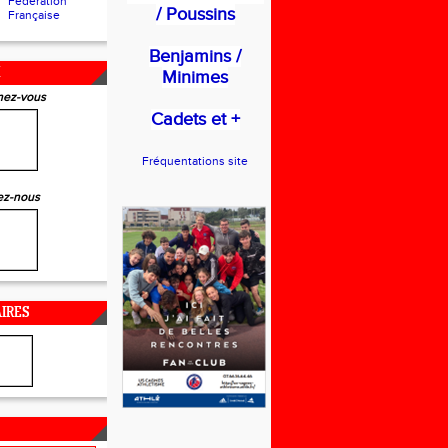
Fédération
/ Poussins
Française
Benjamins /
X
Minimes
ez-vous
Cadets et +
Fréquentations site
ez-nous
IRES