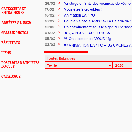
>
26/02
1er stage enfants des vacances de Févrie
>
CATÉGORIES ET
17/02
Vous êtes incroyables !
ENTRAÎNEURS
>
16/02
Animation EA / PO
>
10/02
Pour la Saint-Valentin : 👟 La Calade de 
ADHÉRER À L'USCA
>
10/02
Un entraînement sous le signe du partage
>
07/02
🔥 ÇA BOUGE AU CLUB ! 🔥
GALERIE PHOTOS
>
05/02
🚨 On a besoin de VOUS ! 🙌
RÉSULTATS
>
03/02
📢 ANIMATION EA / PO – US CAGNES ATHL
LIENS
PORTRAITS D'ATHLÈTES
DU CLUB
CATALOGUE