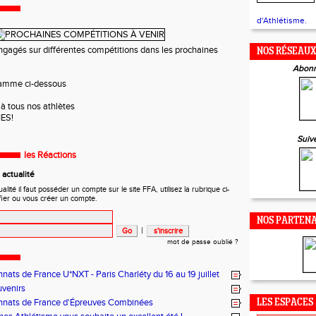
d'Athlétisme.
ngagés sur différentes compétitions dans les prochaines
NOS RÉSEAU
Abonn
gramme ci-dessous
à tous nos athlètes
NES!
Suiv
les Réactions
actualité
ité il faut posséder un compte sur le site FFA, utilisez la rubrique ci-
fier ou vous créer un compte.
NOS PARTENA
|
mot de passe oublié ?
ats de France U*NXT - Paris Charléty du 16 au 19 juillet
uvenirs
nats de France d'Épreuves Combinées
LES ESPACES