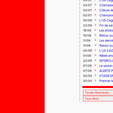
03/07
L'US Cagn
>
03/07
Champion
>
03/07
Clôture de
>
02/07
Championn
>
30/06
L'US Cagn
>
22/06
Fin de sa
>
19/06
Les photo
>
15/06
Retour su
>
11/06
Les derni
>
11/06
Retour su
Ferrand qu
>
04/06
L’US CA
>
01/06
Week-end 
>
22/05
INTERCL
PERFOR
>
07/05
La saison 
>
07/05
ALERTE 
>
30/04
STAGE E
>
30/04
Premier 