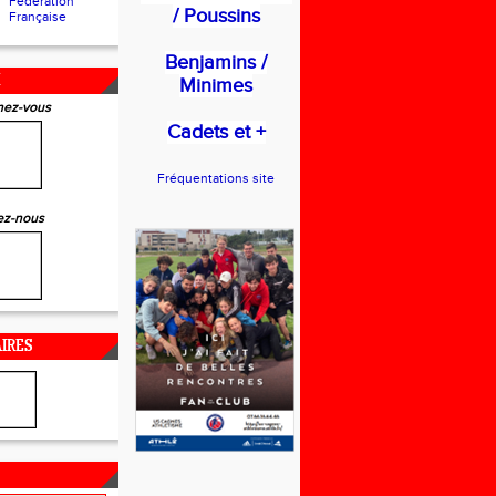
Fédération
/ Poussins
Française
Benjamins /
X
Minimes
ez-vous
Cadets et +
Fréquentations site
ez-nous
IRES