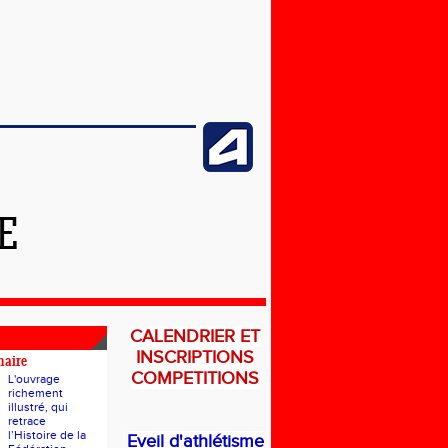
E
CALENDRIER ET
INSCRIPTIONS
naire
COMPETITIONS
L'ouvrage
richement
illustré, qui
retrace
l’Histoire de la
Eveil d'athlétisme