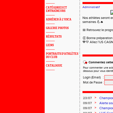
Administratif
CATÉGORIES ET
ENTRAÎNEURS
Nos athlètes seront e
ADHÉRER À L'USCA
semaines 💪🔥
GALERIE PHOTOS
📅 Retrouvez le pro
RÉSULTATS
👏 Bonne préparation 
💙💛 Allez l'US CAG
LIENS
PORTRAITS D'ATHLÈTES
DU CLUB
Commentez cette 
CATALOGUE
Pour commenter une actual
dessous pour vous identi
Login (Email)
:
Mot de Passe
:
>
23/07
Championn
>
09/07
Alerte so
>
09/07
Champion
>