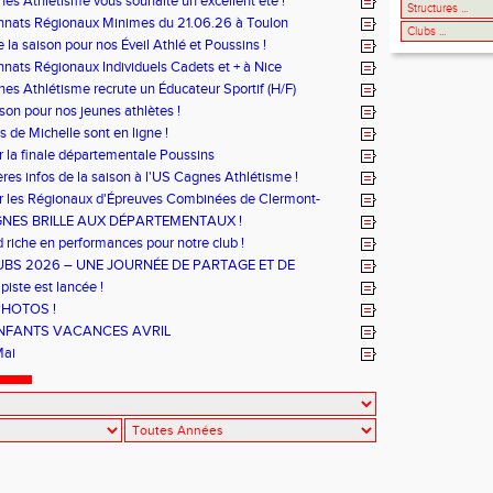
es Athlétisme vous souhaite un excellent été !
nats Régionaux Minimes du 21.06.26 à Toulon
 la saison pour nos Éveil Athlé et Poussins !
ats Régionaux Individuels Cadets et + à Nice
es Athlétisme recrute un Éducateur Sportif (H/F)
ison pour nos jeunes athlètes !
s de Michelle sont en ligne !
r la finale départementale Poussins
ères infos de la saison à l'US Cagnes Athlétisme !
r les Régionaux d'Épreuves Combinées de Clermont-
i se sont déroulés les 6 et 7 juin !
GNES BRILLE AUX DÉPARTEMENTAUX !
riche en performances pour notre club !
UBS 2026 – UNE JOURNÉE DE PARTAGE ET DE
MANCE
piste est lancée !
PHOTOS !
NFANTS VACANCES AVRIL
Mai