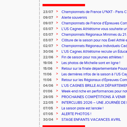
>
23/07
Championnats de France U*NXT - Paris Char
>
09/07
Alerte souvenirs
>
09/07
Championnats de France d'Épreuves Co
>
03/07
L'US Cagnes Athlétisme vous souhaite un 
>
03/07
Championnats Régionaux Minimes du 21.
>
03/07
Clôture de la saison pour nos Éveil Athlé 
>
02/07
Championnats Régionaux Individuels Cade
>
30/06
L'US Cagnes Athlétisme recrute un Éducat
>
22/06
Fin de saison pour nos jeunes athlètes !
>
19/06
Les photos de Michelle sont en ligne !
>
15/06
Retour sur la finale départementale Pous
>
11/06
Les dernières infos de la saison à l'US C
>
11/06
Retour sur les Régionaux d'Épreuves Co
Ferrand qui se sont déroulés les 6 et 7 juin
>
04/06
L’US CAGNES BRILLE AUX DÉPARTEME
>
01/06
Week-end riche en performances pour notr
>
29/05
PROCHAINES COMPÉTITIONS À VENIR
>
22/05
INTERCLUBS 2026 – UNE JOURNÉE DE 
PERFORMANCE
>
07/05
La saison piste est lancée !
>
07/05
ALERTE PHOTOS !
>
30/04
STAGE ENFANTS VACANCES AVRIL