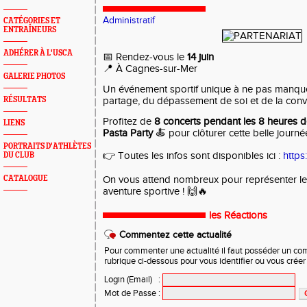
Administratif
CATÉGORIES ET
ENTRAÎNEURS
ADHÉRER À L'USCA
📅 Rendez-vous le
14 juin
📍 À Cagnes-sur-Mer
GALERIE PHOTOS
Un événement sportif unique à ne pas manque
RÉSULTATS
partage, du dépassement de soi et de la conviv
Profitez de
8 concerts pendant les 8 heures d
LIENS
Pasta Party
🍝 pour clôturer cette belle journée
PORTRAITS D'ATHLÈTES
👉 Toutes les infos sont disponibles ici :
https:
DU CLUB
CATALOGUE
On vous attend nombreux pour représenter le c
aventure sportive ! 🙌🔥
les Réactions
Commentez cette actualité
Pour commenter une actualité il faut posséder un compt
rubrique ci-dessous pour vous identifier ou vous crée
Login (Email)
:
Mot de Passe
: