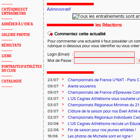
Administratif
CATÉGORIES ET
ENTRAÎNEURS
ADHÉRER À L'USCA
les Réactions
Commentez cette actualité
GALERIE PHOTOS
Pour commenter une actualité il faut posséder un compt
RÉSULTATS
rubrique ci-dessous pour vous identifier ou vous crée
Login (Email)
:
LIENS
Mot de Passe
:
PORTRAITS D'ATHLÈTES
DU CLUB
>
23/07
Championnats de France U*NXT - Paris Char
CATALOGUE
>
09/07
Alerte souvenirs
>
09/07
Championnats de France d'Épreuves Co
>
03/07
L'US Cagnes Athlétisme vous souhaite un 
>
03/07
Championnats Régionaux Minimes du 21.
>
03/07
Clôture de la saison pour nos Éveil Athlé 
>
02/07
Championnats Régionaux Individuels Cade
>
30/06
L'US Cagnes Athlétisme recrute un Éducat
>
22/06
Fin de saison pour nos jeunes athlètes !
>
19/06
Les photos de Michelle sont en ligne !