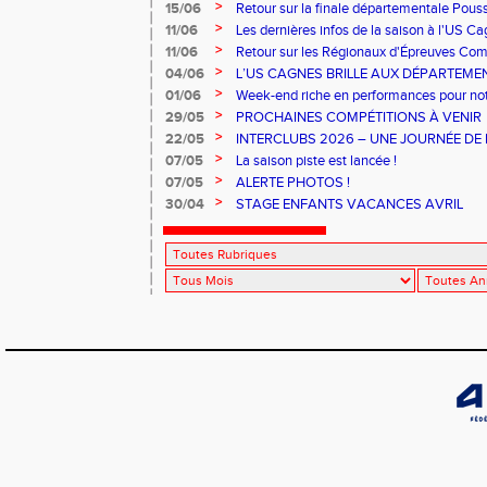
>
15/06
Retour sur la finale départementale Pous
>
11/06
Les dernières infos de la saison à l'US C
>
11/06
Retour sur les Régionaux d'Épreuves Co
Ferrand qui se sont déroulés les 6 et 7 juin
>
04/06
L’US CAGNES BRILLE AUX DÉPARTEME
>
01/06
Week-end riche en performances pour notr
>
29/05
PROCHAINES COMPÉTITIONS À VENIR
>
22/05
INTERCLUBS 2026 – UNE JOURNÉE DE 
PERFORMANCE
>
07/05
La saison piste est lancée !
>
07/05
ALERTE PHOTOS !
>
30/04
STAGE ENFANTS VACANCES AVRIL