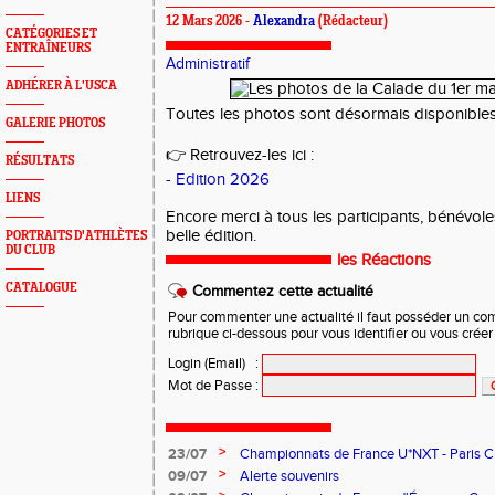
12 Mars 2026 -
Alexandra
(Rédacteur)
CATÉGORIES ET
ENTRAÎNEURS
Administratif
ADHÉRER À L'USCA
Toutes les photos sont désormais disponibles 
GALERIE PHOTOS
👉 Retrouvez-les ici :
RÉSULTATS
- Edition 2026
LIENS
Encore merci à tous les participants, bénévole
belle édition.
PORTRAITS D'ATHLÈTES
DU CLUB
les Réactions
CATALOGUE
Commentez cette actualité
Pour commenter une actualité il faut posséder un compt
rubrique ci-dessous pour vous identifier ou vous crée
Login (Email)
:
Mot de Passe
:
>
23/07
Championnats de France U*NXT - Paris Char
>
09/07
Alerte souvenirs