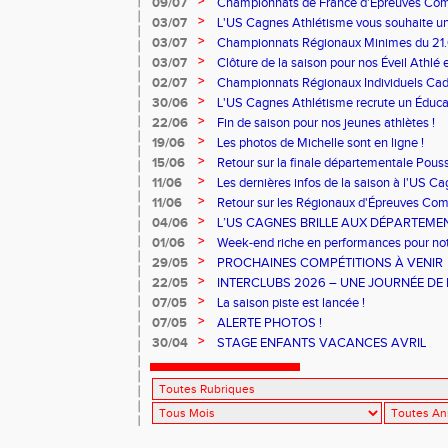
>
09/07
Championnats de France d'Épreuves Co
>
03/07
L'US Cagnes Athlétisme vous souhaite un 
>
03/07
Championnats Régionaux Minimes du 21.
>
03/07
Clôture de la saison pour nos Éveil Athlé 
>
02/07
Championnats Régionaux Individuels Cade
>
30/06
L'US Cagnes Athlétisme recrute un Éducat
>
22/06
Fin de saison pour nos jeunes athlètes !
>
19/06
Les photos de Michelle sont en ligne !
>
15/06
Retour sur la finale départementale Pous
>
11/06
Les dernières infos de la saison à l'US C
>
11/06
Retour sur les Régionaux d'Épreuves Co
Ferrand qui se sont déroulés les 6 et 7 juin
>
04/06
L’US CAGNES BRILLE AUX DÉPARTEME
>
01/06
Week-end riche en performances pour notr
>
29/05
PROCHAINES COMPÉTITIONS À VENIR
>
22/05
INTERCLUBS 2026 – UNE JOURNÉE DE 
PERFORMANCE
>
07/05
La saison piste est lancée !
>
07/05
ALERTE PHOTOS !
>
30/04
STAGE ENFANTS VACANCES AVRIL