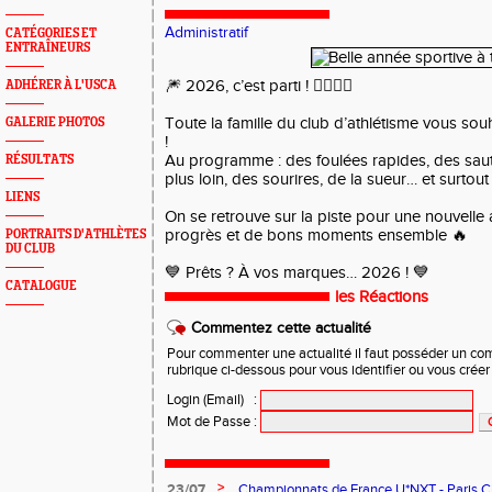
Administratif
CATÉGORIES ET
ENTRAÎNEURS
🎆 2026, c’est parti ! 🏃‍♂️🏃‍♀️
ADHÉRER À L'USCA
Toute la famille du club d’athlétisme vous sou
GALERIE PHOTOS
!
Au programme : des foulées rapides, des saut
RÉSULTATS
plus loin, des sourires, de la sueur… et surtou
LIENS
On se retrouve sur la piste pour une nouvelle 
progrès et de bons moments ensemble 🔥
PORTRAITS D'ATHLÈTES
DU CLUB
💙 Prêts ? À vos marques… 2026 ! 💙
CATALOGUE
les Réactions
Commentez cette actualité
Pour commenter une actualité il faut posséder un compt
rubrique ci-dessous pour vous identifier ou vous crée
Login (Email)
:
Mot de Passe
:
>
23/07
Championnats de France U*NXT - Paris Char