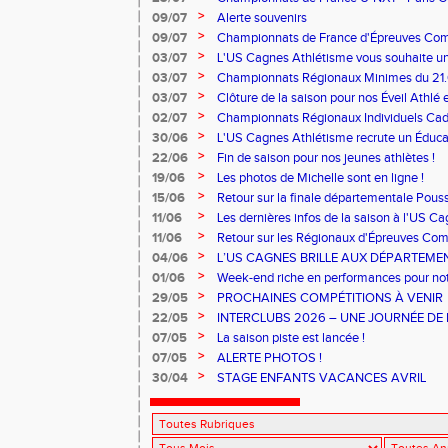
>
09/07
Alerte souvenirs
>
09/07
Championnats de France d'Épreuves Co
>
03/07
L'US Cagnes Athlétisme vous souhaite un 
>
03/07
Championnats Régionaux Minimes du 21.
>
03/07
Clôture de la saison pour nos Éveil Athlé 
>
02/07
Championnats Régionaux Individuels Cade
>
30/06
L'US Cagnes Athlétisme recrute un Éducat
>
22/06
Fin de saison pour nos jeunes athlètes !
>
19/06
Les photos de Michelle sont en ligne !
>
15/06
Retour sur la finale départementale Pous
>
11/06
Les dernières infos de la saison à l'US C
>
11/06
Retour sur les Régionaux d'Épreuves Co
Ferrand qui se sont déroulés les 6 et 7 juin
>
04/06
L’US CAGNES BRILLE AUX DÉPARTEME
>
01/06
Week-end riche en performances pour notr
>
29/05
PROCHAINES COMPÉTITIONS À VENIR
>
22/05
INTERCLUBS 2026 – UNE JOURNÉE DE 
PERFORMANCE
>
07/05
La saison piste est lancée !
>
07/05
ALERTE PHOTOS !
>
30/04
STAGE ENFANTS VACANCES AVRIL