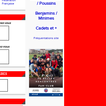
Fédération
/ Poussins
Française
Benjamins /
X
Minimes
ez-vous
Cadets et +
Fréquentations site
ez-nous
IRES