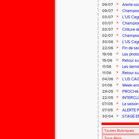
>
09/07
Alerte so
>
09/07
Champion
>
03/07
L'US Cagn
>
03/07
Champion
>
03/07
Clôture de
>
02/07
Championn
>
30/06
L'US Cagn
>
22/06
Fin de sa
>
19/06
Les photo
>
15/06
Retour su
>
11/06
Les derni
>
11/06
Retour su
Ferrand qu
>
04/06
L’US CA
>
01/06
Week-end 
>
29/05
PROCHAI
>
22/05
INTERCL
PERFOR
>
07/05
La saison 
>
07/05
ALERTE 
>
30/04
STAGE E