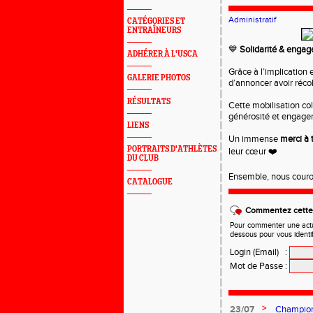
Administratif
CATÉGORIES ET
ENTRAÎNEURS
💙
Solidarité & enga
ADHÉRER À L'USCA
Grâce à l’implication 
GALERIE PHOTOS
d’annoncer avoir réco
RÉSULTATS
Cette mobilisation col
générosité et engage
LIENS
Un immense
merci à 
PORTRAITS D'ATHLÈTES
leur cœur ❤️
DU CLUB
Ensemble, nous couron
CATALOGUE
Commentez cette 
Pour commenter une actual
dessous pour vous identi
Login (Email)
:
Mot de Passe
:
>
23/07
Championn