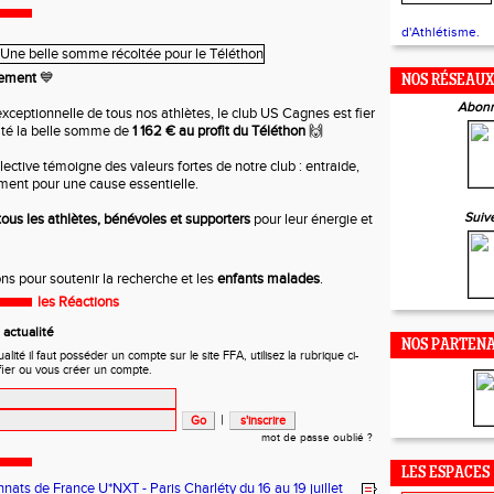
d'Athlétisme.
gement
💙
NOS RÉSEAU
Abonn
exceptionnelle de tous nos athlètes, le club US Cagnes est fier
lté la belle somme de
1 162 € au profit du Téléthon
🙌
lective témoigne des valeurs fortes de notre club : entraide,
ment pour une cause essentielle.
Suiv
tous les athlètes, bénévoles et supporters
pour leur énergie et
s pour soutenir la recherche et les
enfants malades
.
les Réactions
actualité
NOS PARTENA
ité il faut posséder un compte sur le site FFA, utilisez la rubrique ci-
fier ou vous créer un compte.
|
mot de passe oublié ?
LES ESPACES
ats de France U*NXT - Paris Charléty du 16 au 19 juillet