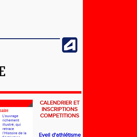
E
CALENDRIER ET
INSCRIPTIONS
naire
COMPETITIONS
L'ouvrage
richement
illustré, qui
retrace
l’Histoire de la
Eveil d'athlétisme