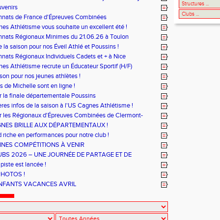
uvenirs
nats de France d'Épreuves Combinées
es Athlétisme vous souhaite un excellent été !
nats Régionaux Minimes du 21.06.26 à Toulon
 la saison pour nos Éveil Athlé et Poussins !
ats Régionaux Individuels Cadets et + à Nice
es Athlétisme recrute un Éducateur Sportif (H/F)
ison pour nos jeunes athlètes !
s de Michelle sont en ligne !
r la finale départementale Poussins
ères infos de la saison à l'US Cagnes Athlétisme !
r les Régionaux d'Épreuves Combinées de Clermont-
i se sont déroulés les 6 et 7 juin !
GNES BRILLE AUX DÉPARTEMENTAUX !
riche en performances pour notre club !
NES COMPÉTITIONS À VENIR
UBS 2026 – UNE JOURNÉE DE PARTAGE ET DE
MANCE
piste est lancée !
PHOTOS !
NFANTS VACANCES AVRIL