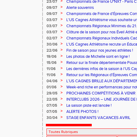
>
23/07
Championnats de France U*NXT - Paris Char
>
09/07
Alerte souvenirs
>
09/07
Championnats de France d'Épreuves Co
>
03/07
L'US Cagnes Athlétisme vous souhaite un 
>
03/07
Championnats Régionaux Minimes du 21.
>
03/07
Clôture de la saison pour nos Éveil Athlé 
>
02/07
Championnats Régionaux Individuels Cade
>
30/06
L'US Cagnes Athlétisme recrute un Éducat
>
22/06
Fin de saison pour nos jeunes athlètes !
>
19/06
Les photos de Michelle sont en ligne !
>
15/06
Retour sur la finale départementale Pous
>
11/06
Les dernières infos de la saison à l'US C
>
11/06
Retour sur les Régionaux d'Épreuves Co
Ferrand qui se sont déroulés les 6 et 7 juin
>
04/06
L’US CAGNES BRILLE AUX DÉPARTEME
>
01/06
Week-end riche en performances pour notr
>
29/05
PROCHAINES COMPÉTITIONS À VENIR
>
22/05
INTERCLUBS 2026 – UNE JOURNÉE DE 
PERFORMANCE
>
07/05
La saison piste est lancée !
>
07/05
ALERTE PHOTOS !
>
30/04
STAGE ENFANTS VACANCES AVRIL