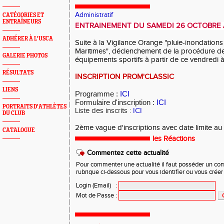
Administratif
CATÉGORIES ET
ENTRAÎNEURS
ENTRAINEMENT DU SAMEDI 26 OCTOBRE
ADHÉRER À L'USCA
Suite à la Vigilance Orange "pluie-inondations
Maritimes", déclenchement de la procédure d
GALERIE PHOTOS
équipements sportifs à partir de ce vendredi 
RÉSULTATS
INSCRIPTION PROM'CLASSIC
LIENS
Programme :
ICI
Formulaire d'inscription :
ICI
PORTRAITS D'ATHLÈTES
Liste des inscrits :
ICI
DU CLUB
2ème vague d'inscriptions avec date limite au 
CATALOGUE
les Réactions
Commentez cette actualité
Pour commenter une actualité il faut posséder un compt
rubrique ci-dessous pour vous identifier ou vous crée
Login (Email)
:
Mot de Passe
: