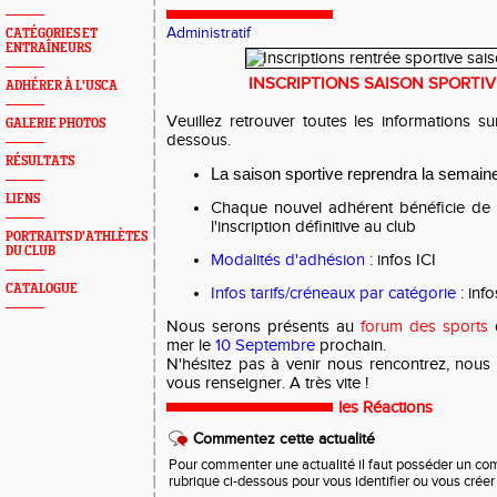
Administratif
CATÉGORIES ET
ENTRAÎNEURS
INSCRIPTIONS SAISON SPORTIV
ADHÉRER À L'USCA
Veuillez retrouver toutes les informations su
GALERIE PHOTOS
dessous.
RÉSULTATS
La saison sportive reprendra la semain
LIENS
Chaque nouvel adhérent bénéficie de 
l'inscription définitive au club
PORTRAITS D'ATHLÈTES
DU CLUB
Modalités d'adhésion
: infos
ICI
CATALOGUE
Infos tarifs/créneaux par catégorie
: inf
Nous serons présents au
forum des sports
d
mer le
10 Septembre
prochain.
N'hésitez pas à venir nous rencontrez, nous 
vous renseigner. A très vite !
les Réactions
Commentez cette actualité
Pour commenter une actualité il faut posséder un compt
rubrique ci-dessous pour vous identifier ou vous crée