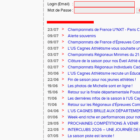
Login (Email)
:
Mot de Passe
:
>
23/07
Championnats de France U*NXT - Paris Char
>
09/07
Alerte souvenirs
>
09/07
Championnats de France d'Épreuves Co
>
03/07
L'US Cagnes Athlétisme vous souhaite un 
>
03/07
Championnats Régionaux Minimes du 21.
>
03/07
Clôture de la saison pour nos Éveil Athlé 
>
02/07
Championnats Régionaux Individuels Cade
>
30/06
L'US Cagnes Athlétisme recrute un Éducat
>
22/06
Fin de saison pour nos jeunes athlètes !
>
19/06
Les photos de Michelle sont en ligne !
>
15/06
Retour sur la finale départementale Pous
>
11/06
Les dernières infos de la saison à l'US C
>
11/06
Retour sur les Régionaux d'Épreuves Co
Ferrand qui se sont déroulés les 6 et 7 juin
>
04/06
L’US CAGNES BRILLE AUX DÉPARTEME
>
01/06
Week-end riche en performances pour notr
>
29/05
PROCHAINES COMPÉTITIONS À VENIR
>
22/05
INTERCLUBS 2026 – UNE JOURNÉE DE 
PERFORMANCE
>
07/05
La saison piste est lancée !