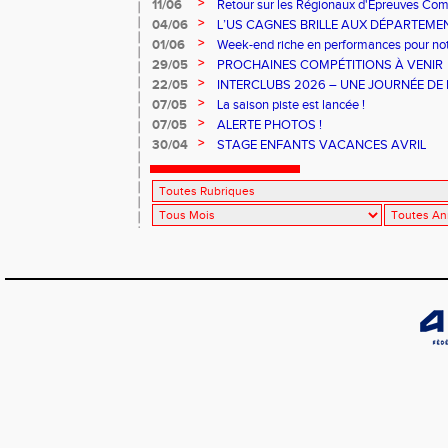
>
11/06
Retour sur les Régionaux d'Épreuves Co
Ferrand qui se sont déroulés les 6 et 7 juin
>
04/06
L’US CAGNES BRILLE AUX DÉPARTEME
>
01/06
Week-end riche en performances pour notr
>
29/05
PROCHAINES COMPÉTITIONS À VENIR
>
22/05
INTERCLUBS 2026 – UNE JOURNÉE DE 
PERFORMANCE
>
07/05
La saison piste est lancée !
>
07/05
ALERTE PHOTOS !
>
30/04
STAGE ENFANTS VACANCES AVRIL