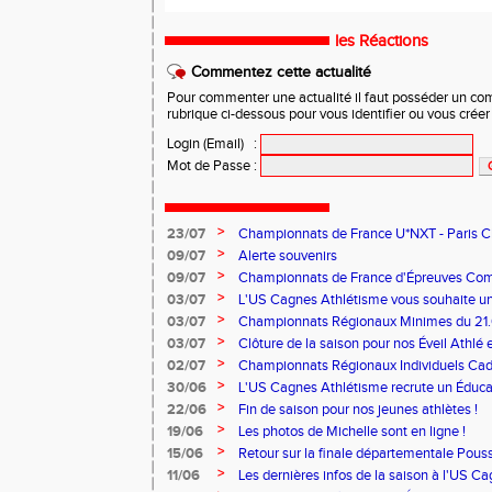
les Réactions
Commentez cette actualité
Pour commenter une actualité il faut posséder un compt
rubrique ci-dessous pour vous identifier ou vous crée
Login (Email)
:
Mot de Passe
:
>
23/07
Championnats de France U*NXT - Paris Char
>
09/07
Alerte souvenirs
>
09/07
Championnats de France d'Épreuves Co
>
03/07
L'US Cagnes Athlétisme vous souhaite un 
>
03/07
Championnats Régionaux Minimes du 21.
>
03/07
Clôture de la saison pour nos Éveil Athlé 
>
02/07
Championnats Régionaux Individuels Cade
>
30/06
L'US Cagnes Athlétisme recrute un Éducat
>
22/06
Fin de saison pour nos jeunes athlètes !
>
19/06
Les photos de Michelle sont en ligne !
>
15/06
Retour sur la finale départementale Pous
>
11/06
Les dernières infos de la saison à l'US C