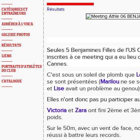
Résultats
CATÉGORIES ET
ENTRAÎNEURS
ADHÉRER À L'USCA
GALERIE PHOTOS
RÉSULTATS
Seules 5 Benjamines Filles de l'US 
inscrites à ce meeting qui a eu lieu 
LIENS
Cannes.
PORTRAITS D'ATHLÈTES
DU CLUB
C'est sous un soleil de plomb que
L
se sont présentées (
Marilou
ne se se
CATALOGUE
et
Lise
avait un problème au genou)
Elles n'ont donc pas pu participer au
Victoria
et
Zara
ont fini 2ème et 3è
poids.
Sur le 50m, avec un vent de face, nos
réussi à battre leurs records.