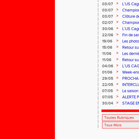
>
03/07
L'US Cagn
>
03/07
Champion
>
03/07
Clôture de
>
02/07
Championn
>
30/06
L'US Cagn
>
22/06
Fin de sa
>
19/06
Les photo
>
15/06
Retour su
>
11/06
Les derni
>
11/06
Retour su
Ferrand qu
>
04/06
L’US CA
>
01/06
Week-end 
>
29/05
PROCHAI
>
22/05
INTERCL
PERFOR
>
07/05
La saison 
>
07/05
ALERTE 
>
30/04
STAGE E