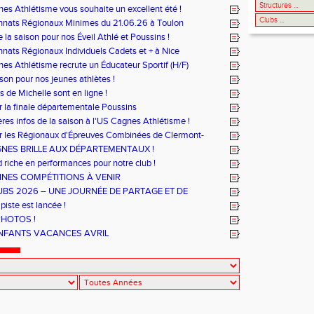
es Athlétisme vous souhaite un excellent été !
nats Régionaux Minimes du 21.06.26 à Toulon
 la saison pour nos Éveil Athlé et Poussins !
ats Régionaux Individuels Cadets et + à Nice
es Athlétisme recrute un Éducateur Sportif (H/F)
ison pour nos jeunes athlètes !
s de Michelle sont en ligne !
r la finale départementale Poussins
ères infos de la saison à l'US Cagnes Athlétisme !
r les Régionaux d'Épreuves Combinées de Clermont-
i se sont déroulés les 6 et 7 juin !
GNES BRILLE AUX DÉPARTEMENTAUX !
riche en performances pour notre club !
NES COMPÉTITIONS À VENIR
UBS 2026 – UNE JOURNÉE DE PARTAGE ET DE
MANCE
piste est lancée !
PHOTOS !
NFANTS VACANCES AVRIL