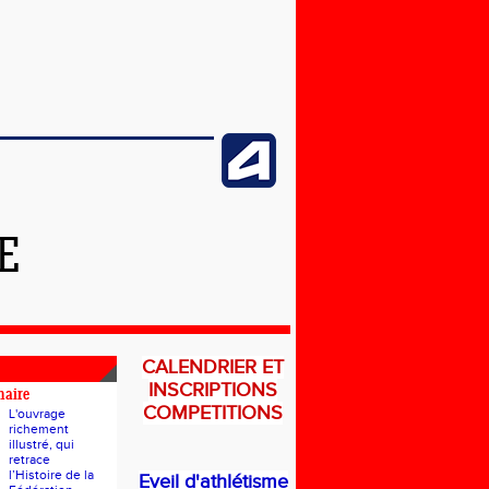
E
CALENDRIER ET
INSCRIPTIONS
naire
COMPETITIONS
L'ouvrage
richement
illustré, qui
retrace
l’Histoire de la
Eveil d'athlétisme