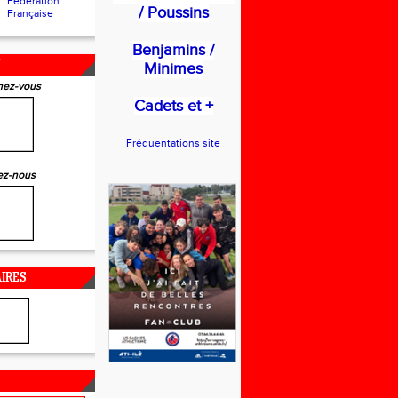
Fédération
/ Poussins
Française
Benjamins /
X
Minimes
ez-vous
Cadets et +
Fréquentations site
ez-nous
IRES