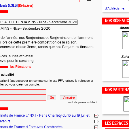
laude MISLIN
(Rédacteur)
d'Athlétisme.
NOS RÉSEAU
Abonn
MINS - Nice - Septembre 2020
 de l'année: nos Benjamines et Benjamins ont brillamment
b lors de cette première compétition de la saison.
amines se classe 3ème, tandis que nos Benjamins finissent
 ces jeunes athlètes!
Suiv
avid pour le coaching.
les Réactions
actualité
ité il faut posséder un compte sur le site FFA, utilisez la rubrique ci-
fier ou vous créer un compte.
NOS PARTENA
|
mot de passe oublié ?
ats de France U*NXT - Paris Charléty du 16 au 19 juillet
uvenirs
LES ESPACES
nats de France d'Épreuves Combinées