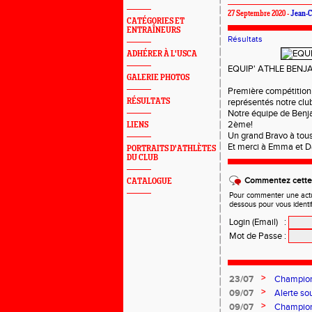
27 Septembre 2020 -
Jean-C
CATÉGORIES ET
ENTRAÎNEURS
Résultats
ADHÉRER À L'USCA
EQUIP' ATHLE BENJA
GALERIE PHOTOS
Première compétition
RÉSULTATS
représentés notre clu
Notre équipe de Benj
2ème!
LIENS
Un grand Bravo à tous
Et merci à Emma et D
PORTRAITS D'ATHLÈTES
DU CLUB
Commentez cette 
CATALOGUE
Pour commenter une actual
dessous pour vous identi
Login (Email)
:
Mot de Passe
:
>
23/07
Championn
>
09/07
Alerte so
>
09/07
Champion