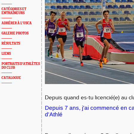
CATÉGORIES ET
ENTRAÎNEURS
ADHÉRER À L'USCA
GALERIE PHOTOS
RÉSULTATS
LIENS
PORTRAITS D'ATHLÈTES
DU CLUB
CATALOGUE
Depuis quand es-tu licencié(e) au cl
Depuis 7 ans, j'ai commencé en ca
d'Athlé