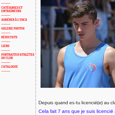
CATÉGORIES ET
ENTRAÎNEURS
ADHÉRER À L'USCA
GALERIE PHOTOS
RÉSULTATS
LIENS
PORTRAITS D'ATHLÈTES
DU CLUB
CATALOGUE
Depuis quand es-tu licencié(e) au cl
Cela fait 7 ans que je suis licencié