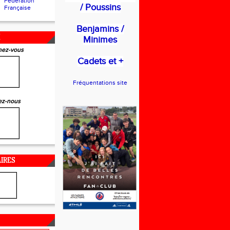
Fédération
/ Poussins
Française
Benjamins /
X
Minimes
ez-vous
Cadets et +
Fréquentations site
ez-nous
IRES