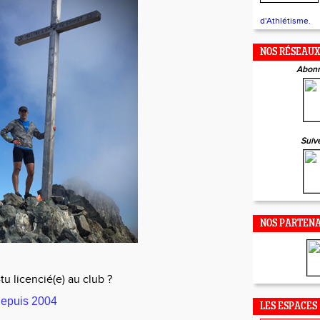
d'Athlétisme.
NOS RÉSEAU
Abonn
Suiv
NOS PARTENA
u licencié(e) au club ?
 depuis 2004
LES ESPACES