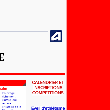
E
CALENDRIER ET
INSCRIPTIONS
naire
COMPETITIONS
L'ouvrage
richement
illustré, qui
retrace
l’Histoire de la
Eveil d'athlétisme