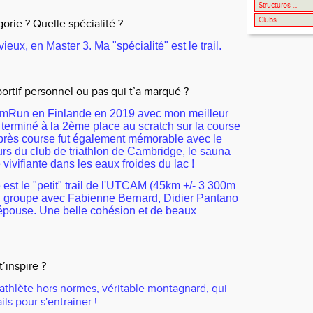
orie ? Quelle spécialité ?
ieux, en Master 3. Ma "spécialité" est le trail.
rtif personnel ou pas qui t’a marqué ?
mRun en Finlande en 2019 avec mon meilleur
terminé à la 2ème place au scratch sur la course
près course fut également mémorable avec le
rs du club de triathlon de Cambridge, le sauna
 vivifiante dans les eaux froides du lac !
est le "petit" trail de l'UTCAM (45km +/- 3 300m
en groupe avec Fabienne Bernard, Didier Pantano
épouse. Une belle cohésion et de beaux
t’inspire ?
 athlète hors normes, véritable montagnard, qui
ils pour s'entrainer ! ...