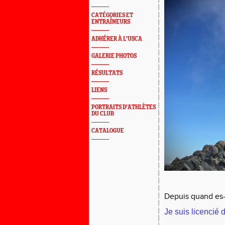
CATÉGORIES ET
ENTRAÎNEURS
ADHÉRER À L'USCA
GALERIE PHOTOS
RÉSULTATS
LIENS
PORTRAITS D'ATHLÈTES
DU CLUB
CATALOGUE
Depuis quand es-t
Je suis licencié