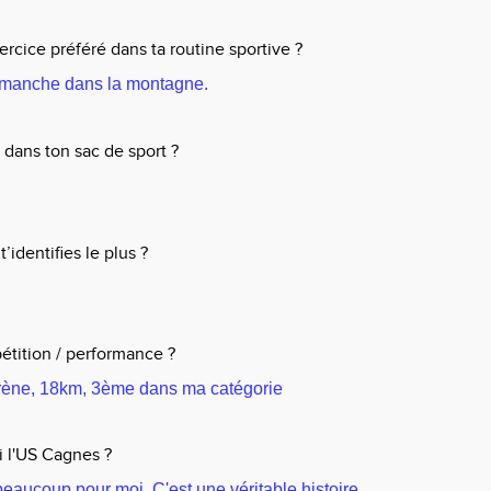
ercice préféré dans ta routine sportive ?
dimanche dans la montagne.
dans ton sac de sport ?
’identifies le plus ?
étition / performance ?
carène, 18km, 3ème dans ma catégorie
i l'US Cagnes ?
eaucoup pour moi. C'est une véritable histoire