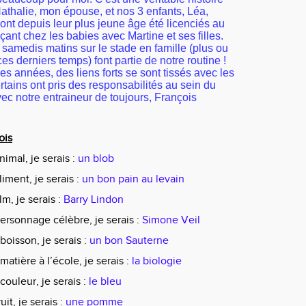
athalie, mon épouse, et nos 3 enfants, Léa,
 ont depuis leur plus jeune âge été licenciés au
nt chez les babies avec Martine et ses filles.
samedis matins sur le stade en famille (plus ou
s derniers temps) font partie de notre routine !
es années, des liens forts se sont tissés avec les
rtains ont pris des responsabilités au sein du
avec notre entraineur de toujours, François
ois
animal, je serais :
un blob
aliment, je serais :
un bon pain au levain
ilm, je serais :
Barry Lindon
 personnage célèbre, je serais :
Simone Veil
 boisson, je serais :
un bon Sauterne
 matière à l’école, je serais :
la biologie
 couleur, je serais :
le bleu
ruit, je serais :
une pomme