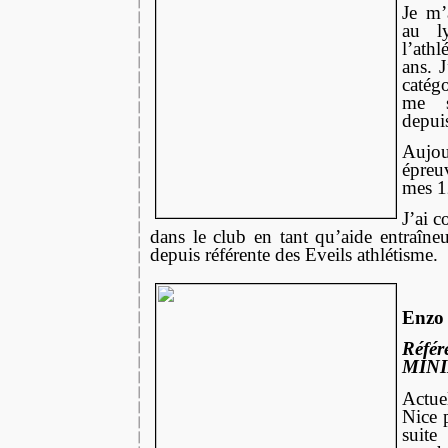
Je m’
au l
l’ath
ans. 
catég
me s
depui
Aujo
épreu
mes 1
J’ai 
dans le club en tant qu’aide entraîneu
depuis référente des Eveils athlétisme.
Enzo
Réf
MIN
Actu
Nice 
sui