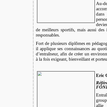
Au-d
acco
dans
pers
devie
de meilleurs sportifs, mais aussi des
responsables.
Fort de plusieurs diplômes en pédago
il applique ses connaissances au quot
d’entraîneur, afin de créer un enviro
à la fois exigeant, bienveillant et porte
Eric
R
éfér
FON
En
grou
all