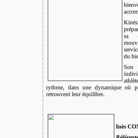
bien
acco
Kiné
prépar
sa c
mouve
servic
du bi
So
indi
athlè
rythme, dans une dynamique où per
retrouvent leur équilibre.
Inès C
Référente