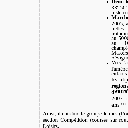
Demi-f
33' 56
piste e
Marche
2005, a
belle
notamm
au 500
au 1
champ
Maste
Sévign
Vers l’
l'amè
enfants 
les d
régi
entra
d'
2007 e
en 
ans
Ainsi, il entraîne le groupe Jeunes (Pous
section Compétition (courses sur rout
Loisirs.