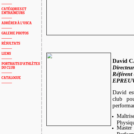
CATÉGORIES ET
ENTRAÎNEURS
ADHÉRER À L'USCA
GALERIE PHOTOS
RÉSULTATS
LIENS
David 
PORTRAITS D'ATHLÈTES
Directeu
DU CLUB
Référent 
CATALOGUE
EPREU
Da
vid e
club po
performa
Maîtr
Physiqu
Master
Perfor