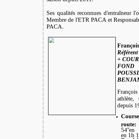
Ses qualités reconnues d'entraîneur l
Membre de l'ETR PACA et Responsabl
PACA.
Franço
Référen
+ COUR
FOND 
POUS
BENJAM
Françoi
athlète,
depuis 1
Co
route:
54''en
en 1h 1