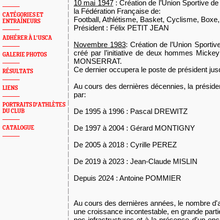
10 mai 1947
: Création de l’Union Sportive de
la Fédération Française de:
CATÉGORIES ET
Football, Athlétisme, Basket, Cyclisme, Boxe,
ENTRAÎNEURS
Président : Félix PETIT JEAN
ADHÉRER À L'USCA
Novembre 1983
: Création de l’Union Sporti
créé par l’initiative de deux hommes Mic
GALERIE PHOTOS
MONSERRAT.
Ce dernier occupera le poste de président jus
RÉSULTATS
Au cours des dernières décennies, la préside
LIENS
par:
PORTRAITS D'ATHLÈTES
De 1995 à 1996 : Pascal DREWITZ
DU CLUB
De 1997 à 2004 : Gérard MONTIGNY
CATALOGUE
De 2005 à 2018 : Cyrille PEREZ
De 2019 à 2023 : Jean-Claude MISLIN
Depuis 2024 : Antoine POMMIER
Au cours des dernières années, le nombre d'
une croissance incontestable, en grande partie
nos infrastructures et à la présence d'un en